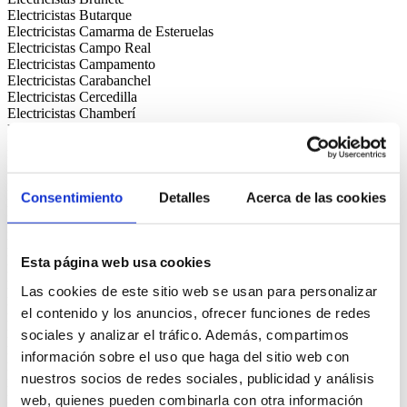
Electricistas Butarque
Electricistas Camarma de Esteruelas
Electricistas Campo Real
Electricistas Campamento
Electricistas Carabanchel
Electricistas Cercedilla
Electricistas Chamberí
Electricistas Chamartín
Electricistas Chinchón
Electricistas Ciempozuelos
Electricistas Ciudad Lineal
Electricistas Cobeña
Consentimiento
Detalles
Acerca de las cookies
Electricistas Collado Mediano
Electricistas Collado Villalba
Electricistas Colmenar de Oreja
Electricistas Colmenar Viejo
Esta página web usa cookies
Electricistas Colmenarejo
Las cookies de este sitio web se usan para personalizar
Electricistas Comillas
Electricistas Coslada
el contenido y los anuncios, ofrecer funciones de redes
Electricistas Cubas de la Sagra
sociales y analizar el tráfico. Además, compartimos
Electricistas Cuatro Vientos
información sobre el uso que haga del sitio web con
Electricistas Daganzo de Arriba
Electricistas Delicias
nuestros socios de redes sociales, publicidad y análisis
Electricistas El Álamo
web, quienes pueden combinarla con otra información