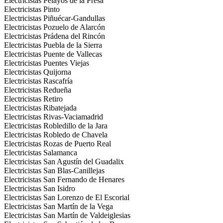
Electricistas Pelayos de la Presa
Electricistas Pinto
Electricistas Piñuécar-Gandullas
Electricistas Pozuelo de Alarcón
Electricistas Prádena del Rincón
Electricistas Puebla de la Sierra
Electricistas Puente de Vallecas
Electricistas Puentes Viejas
Electricistas Quijorna
Electricistas Rascafría
Electricistas Redueña
Electricistas Retiro
Electricistas Ribatejada
Electricistas Rivas-Vaciamadrid
Electricistas Robledillo de la Jara
Electricistas Robledo de Chavela
Electricistas Rozas de Puerto Real
Electricistas Salamanca
Electricistas San Agustín del Guadalix
Electricistas San Blas-Canillejas
Electricistas San Fernando de Henares
Electricistas San Isidro
Electricistas San Lorenzo de El Escorial
Electricistas San Martín de la Vega
Electricistas San Martín de Valdeiglesias