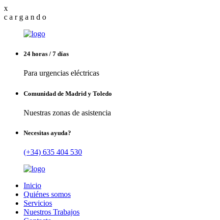
x
c
a
r
g
a
n
d
o
24 horas / 7 días
Para urgencias eléctricas
Comunidad de Madrid y Toledo
Nuestras zonas de asistencia
Necesitas ayuda?
(+34) 635 404 530
Inicio
Quiénes somos
Servicios
Nuestros Trabajos