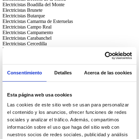
Electricistas Boadilla del Monte
Electricistas Brunete
Electricistas Butarque
Electricistas Camarma de Esteruelas
Electricistas Campo Real
Electricistas Campamento
Electricistas Carabanchel
Electricistas Cercedilla
Electricistas Chamberí
Electricistas Chamartín
Electricistas Chinchón
Electricistas Ciempozuelos
Electricistas Ciudad Lineal
Consentimiento
Detalles
Acerca de las cookies
Electricistas Cobeña
Electricistas Collado Mediano
Electricistas Collado Villalba
Electricistas Colmenar de Oreja
Esta página web usa cookies
Electricistas Colmenar Viejo
Las cookies de este sitio web se usan para personalizar
Electricistas Colmenarejo
Electricistas Comillas
el contenido y los anuncios, ofrecer funciones de redes
Electricistas Coslada
sociales y analizar el tráfico. Además, compartimos
Electricistas Cubas de la Sagra
información sobre el uso que haga del sitio web con
Electricistas Cuatro Vientos
Electricistas Daganzo de Arriba
nuestros socios de redes sociales, publicidad y análisis
Electricistas Delicias