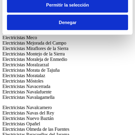
Permitir la selección
Electricistas Los Rosales
Electricistas Lozoya
Electricistas Lucero
Electricistas Madrid Centro
Denegar
Electricistas Majadahonda
Electricistas Manzanares el Real
Electricistas Meco
Electricistas Mejorada del Campo
Electricistas Miraflores de la Sierra
Electricistas Montejo de la Sierra
Electricistas Moraleja de Enmedio
Electricistas Moralzarzal
Electricistas Morata de Tajuña
Electricistas Moratalaz
Electricistas Móstoles
Electricistas Navacerrada
Electricistas Navalafuente
Electricistas Navalagamella
Electricistas Navalcarnero
Electricistas Navas del Rey
Electricistas Nuevo Baztán
Electricistas Opañel
Electricistas Olmeda de las Fuentes
Electricistas Paracuellos del Jarama