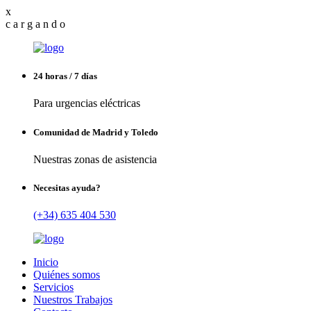
x
c
a
r
g
a
n
d
o
24 horas / 7 días
Para urgencias eléctricas
Comunidad de Madrid y Toledo
Nuestras zonas de asistencia
Necesitas ayuda?
(+34) 635 404 530
Inicio
Quiénes somos
Servicios
Nuestros Trabajos