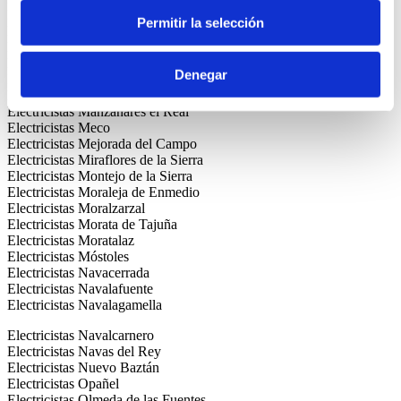
Electricistas Los Molinos
Permitir la selección
Electricistas Los Rosales
Electricistas Lozoya
Electricistas Lucero
Denegar
Electricistas Madrid Centro
Electricistas Majadahonda
Electricistas Manzanares el Real
Electricistas Meco
Electricistas Mejorada del Campo
Electricistas Miraflores de la Sierra
Electricistas Montejo de la Sierra
Electricistas Moraleja de Enmedio
Electricistas Moralzarzal
Electricistas Morata de Tajuña
Electricistas Moratalaz
Electricistas Móstoles
Electricistas Navacerrada
Electricistas Navalafuente
Electricistas Navalagamella
Electricistas Navalcarnero
Electricistas Navas del Rey
Electricistas Nuevo Baztán
Electricistas Opañel
Electricistas Olmeda de las Fuentes