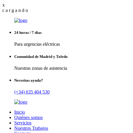
x
c
a
r
g
a
n
d
o
24 horas / 7 días
Para urgencias eléctricas
Comunidad de Madrid y Toledo
Nuestras zonas de asistencia
Necesitas ayuda?
(+34) 635 404 530
Inicio
Quiénes somos
Servicios
Nuestros Trabajos