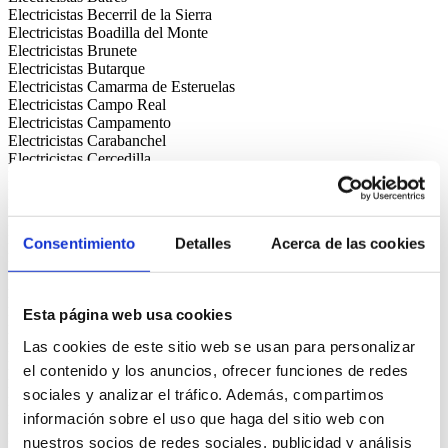
Electricistas Becerril de la Sierra
Electricistas Boadilla del Monte
Electricistas Brunete
Electricistas Butarque
Electricistas Camarma de Esteruelas
Electricistas Campo Real
Electricistas Campamento
Electricistas Carabanchel
Electricistas Cercedilla
Electricistas Chamberí
Electricistas Chamartín
Electricistas Chinchón
Electricistas Ciempozuelos
Consentimiento
Detalles
Acerca de las cookies
Electricistas Ciudad Lineal
Electricistas Cobeña
Electricistas Collado Mediano
Electricistas Collado Villalba
Esta página web usa cookies
Electricistas Colmenar de Oreja
Electricistas Colmenar Viejo
Las cookies de este sitio web se usan para personalizar
Electricistas Colmenarejo
el contenido y los anuncios, ofrecer funciones de redes
Electricistas Comillas
Electricistas Coslada
sociales y analizar el tráfico. Además, compartimos
Electricistas Cubas de la Sagra
información sobre el uso que haga del sitio web con
Electricistas Cuatro Vientos
nuestros socios de redes sociales, publicidad y análisis
Electricistas Daganzo de Arriba