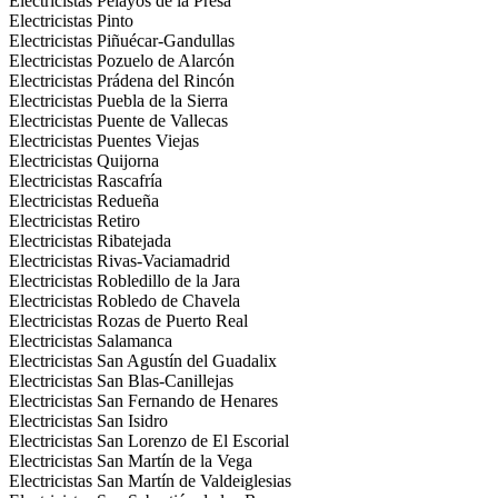
Electricistas Pelayos de la Presa
Electricistas Pinto
Electricistas Piñuécar-Gandullas
Electricistas Pozuelo de Alarcón
Electricistas Prádena del Rincón
Electricistas Puebla de la Sierra
Electricistas Puente de Vallecas
Electricistas Puentes Viejas
Electricistas Quijorna
Electricistas Rascafría
Electricistas Redueña
Electricistas Retiro
Electricistas Ribatejada
Electricistas Rivas-Vaciamadrid
Electricistas Robledillo de la Jara
Electricistas Robledo de Chavela
Electricistas Rozas de Puerto Real
Electricistas Salamanca
Electricistas San Agustín del Guadalix
Electricistas San Blas-Canillejas
Electricistas San Fernando de Henares
Electricistas San Isidro
Electricistas San Lorenzo de El Escorial
Electricistas San Martín de la Vega
Electricistas San Martín de Valdeiglesias