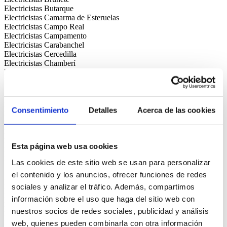
Electricistas Butarque
Electricistas Camarma de Esteruelas
Electricistas Campo Real
Electricistas Campamento
Electricistas Carabanchel
Electricistas Cercedilla
Electricistas Chamberí
Electricistas Chamartín
Electricistas Chinchón
Electricistas Ciempozuelos
Electricistas Ciudad Lineal
Electricistas Cobeña
Consentimiento
Detalles
Acerca de las cookies
Electricistas Collado Mediano
Electricistas Collado Villalba
Electricistas Colmenar de Oreja
Electricistas Colmenar Viejo
Esta página web usa cookies
Electricistas Colmenarejo
Las cookies de este sitio web se usan para personalizar
Electricistas Comillas
Electricistas Coslada
el contenido y los anuncios, ofrecer funciones de redes
Electricistas Cubas de la Sagra
sociales y analizar el tráfico. Además, compartimos
Electricistas Cuatro Vientos
información sobre el uso que haga del sitio web con
Electricistas Daganzo de Arriba
Electricistas Delicias
nuestros socios de redes sociales, publicidad y análisis
Electricistas El Álamo
web, quienes pueden combinarla con otra información