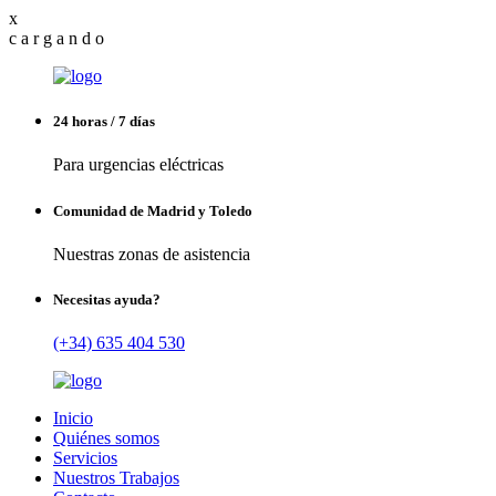
x
c
a
r
g
a
n
d
o
24 horas / 7 días
Para urgencias eléctricas
Comunidad de Madrid y Toledo
Nuestras zonas de asistencia
Necesitas ayuda?
(+34) 635 404 530
Inicio
Quiénes somos
Servicios
Nuestros Trabajos