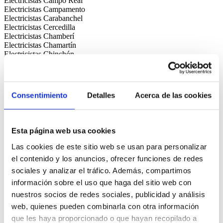
Electricistas Campo Real
Electricistas Campamento
Electricistas Carabanchel
Electricistas Cercedilla
Electricistas Chamberí
Electricistas Chamartín
Electricistas Chinchón
Electricistas Ciempozuelos
Electricistas Ciudad Lineal
Electricistas Cobeña
Electricistas Collado Mediano
Consentimiento
Detalles
Acerca de las cookies
Electricistas Collado Villalba
Electricistas Colmenar de Oreja
Electricistas Colmenar Viejo
Electricistas Colmenarejo
Esta página web usa cookies
Electricistas Comillas
Electricistas Coslada
Las cookies de este sitio web se usan para personalizar
Electricistas Cubas de la Sagra
el contenido y los anuncios, ofrecer funciones de redes
Electricistas Cuatro Vientos
sociales y analizar el tráfico. Además, compartimos
Electricistas Daganzo de Arriba
Electricistas Delicias
información sobre el uso que haga del sitio web con
Electricistas El Álamo
nuestros socios de redes sociales, publicidad y análisis
Electricistas El Boalo
web, quienes pueden combinarla con otra información
Electricistas El Bercial
que les haya proporcionado o que hayan recopilado a