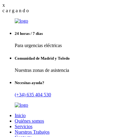
x
c
a
r
g
a
n
d
o
24 horas / 7 días
Para urgencias eléctricas
Comunidad de Madrid y Toledo
Nuestras zonas de asistencia
Necesitas ayuda?
(+34) 635 404 530
Inicio
Quiénes somos
Servicios
Nuestros Trabajos