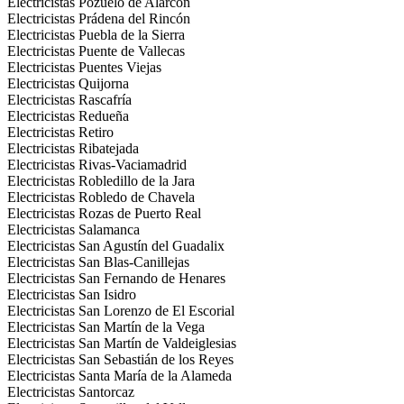
Electricistas Pozuelo de Alarcón
Electricistas Prádena del Rincón
Electricistas Puebla de la Sierra
Electricistas Puente de Vallecas
Electricistas Puentes Viejas
Electricistas Quijorna
Electricistas Rascafría
Electricistas Redueña
Electricistas Retiro
Electricistas Ribatejada
Electricistas Rivas-Vaciamadrid
Electricistas Robledillo de la Jara
Electricistas Robledo de Chavela
Electricistas Rozas de Puerto Real
Electricistas Salamanca
Electricistas San Agustín del Guadalix
Electricistas San Blas-Canillejas
Electricistas San Fernando de Henares
Electricistas San Isidro
Electricistas San Lorenzo de El Escorial
Electricistas San Martín de la Vega
Electricistas San Martín de Valdeiglesias
Electricistas San Sebastián de los Reyes
Electricistas Santa María de la Alameda
Electricistas Santorcaz